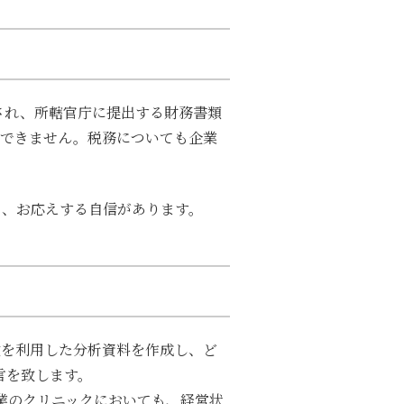
され、所轄官庁に提出する財務書類
はできません。税務についても企業
ら、お応えする自信があります。
数を利用した
分析資料を作成し、ど
言を致します。
業のクリニックにおいても、経営状