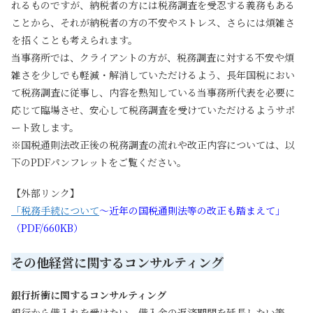
れるものですが、納税者の方には税務調査を受忍する義務もある
ことから、それが納税者の方の不安やストレス、さらには煩雑さ
を招くことも考えられます。
当事務所では、クライアントの方が、税務調査に対する不安や煩
雑さを少しでも軽減・解消していただけるよう、長年国税におい
て税務調査に従事し、内容を熟知している当事務所代表を必要に
応じて臨場させ、安心して税務調査を受けていただけるようサポ
ート致します。
※国税通則法改正後の税務調査の流れや改正内容については、以
下のPDFパンフレットをご覧ください。
【外部リンク】
「税務手続について
～
近年の国税通則法等の改正も踏まえて」
（
PDF/660KB
）
その他経営に関するコンサルティング
銀行折衝に関するコンサルティング
銀行から借入れを受けたい、借入金の返済期間を延長したい等、