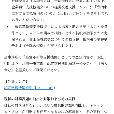
計画を策定する場合には、全都道府県に設置されている中小
企業再生支援協議会の中の経営改善支援センターに「専門家
に対する支払費用の3分の2 （上限200万円）」を負担しても
らうことができます。
「経営革新等支援機関」による指導・助言を受けることを条
件として、自社株の贈与や相続に対する納税が猶予または免
除される「非上場株式等についての贈与税・相続税の納税猶
予および免除の特例」が受けられます。
当事務所の「経営革新等支援機関」としての登録内容は、下記
URLより、地域→東京都、認定支援機関種別→公認会計士（法人
含む）を選択してご確認ください。
【外部リンク】
認定支援機関検索 (force.com)
現状の財務課題の抽出と対策およびその実行
御社の財務分析を行い、現状の財務的課題を抽出し、キャッシ
ュ・フローが回転する経営となるための解決策と、その実行につ